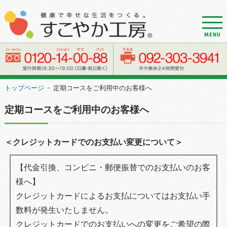
d
r
o
w
e
トップページ
定期コースをご利用中のお客様へ
＞
r
n
定期コースをご利用中のお客様へ
a
v
＜クレジットカードでのお支払い変更について＞
i
g
【代金引換、コンビニ・郵便振替でのお支払いのお客
a
様へ】
t
クレジットカードによるお支払についてはお支払い手
i
数料が発生いたしません。
o
クレジットカードでのお支払いへの変更をご希望の際